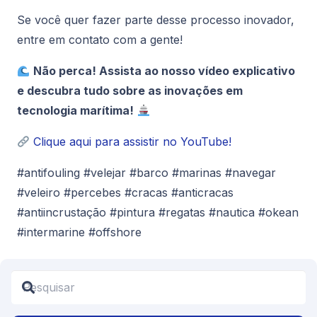
Se você quer fazer parte desse processo inovador,
entre em contato com a gente!
Não perca! Assista ao nosso vídeo explicativo
e descubra tudo sobre as inovações em
tecnologia marítima!
Clique
aqui
para
assistir
no
YouTube!
#antifouling #velejar #barco #marinas #navegar
#veleiro #percebes #cracas #anticracas
#antiincrustação #pintura #regatas #nautica #okean
#intermarine #offshore