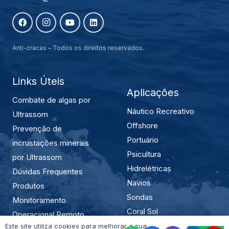
Anti-cracas – Todos os direitos reservados.
Links Úteis
Aplicações
Combate de algas por
Náutico Recreativo
Ultrassom
Offshore
Prevenção de
Portuário
incrustações minerais
Psicultura
por Ultrassom
Hidrelétricas
Dúvidas Frequentes
Navios
Produtos
Sondas
Monitoramento
Coral Sol
Operacional Remoto
Mexilhão Dourado
Este site utiliza cookies para melhorar a sua
Políticas de Privacidade