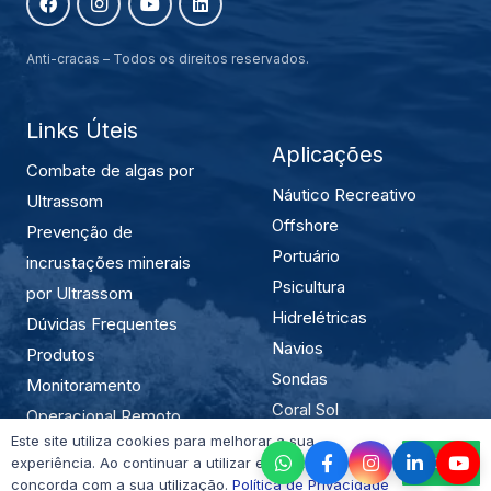
Anti-cracas – Todos os direitos reservados.
Links Úteis
Aplicações
Combate de algas por
Náutico Recreativo
Ultrassom
Offshore
Prevenção de
Portuário
incrustações minerais
Psicultura
por Ultrassom
Hidrelétricas
Dúvidas Frequentes
Navios
Produtos
Sondas
Monitoramento
Coral Sol
Operacional Remoto
Mexilhão Dourado
Este site utiliza cookies para melhorar a sua
Políticas de Privacidade
Ok
experiência. Ao continuar a utilizar este site, você
concorda com a sua utilização.
Política de Privacidade