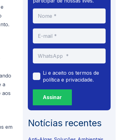
participar de nossas lives.
 e
o
nto.
e
Li e aceito os termos de
tando
política e privacidade.
e a
e aos
Assinar
Notícias recentes
os em
Anti-Algas Soluções Ambientais