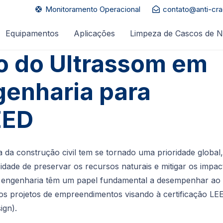
Monitoramento Operacional
contato@anti-cr
support
Equipamentos
Aplicações
Limpeza de Cascos de N
o do Ultrassom em
genharia para
EED
a da construção civil tem se tornado uma prioridade global,
dade de preservar os recursos naturais e mitigar os impac
de engenharia têm um papel fundamental a desempenhar ao
os projetos de empreendimentos visando à certificação LE
ign).