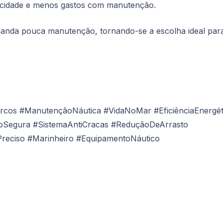
icidade e menos gastos com manutenção.
demanda pouca manutenção, tornando-se a escolha ideal par
arcos #ManutençãoNáutica #VidaNoMar #EficiênciaEnergét
oSegura #SistemaAntiCracas #ReduçãoDeArrasto
reciso #Marinheiro #EquipamentoNáutico