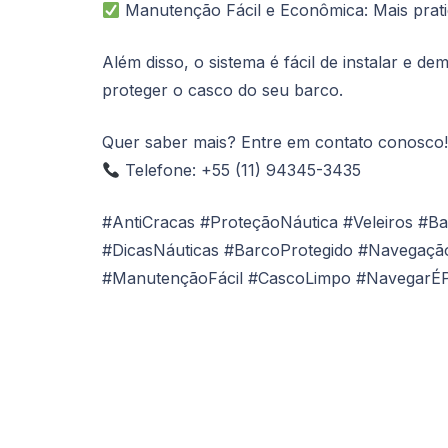
Manutenção Fácil e Econômica: Mais prat
Além disso, o sistema é fácil de instalar e 
proteger o casco do seu barco.
Quer saber mais? Entre em contato conosco!
Telefone: +55 (11) 94345-3435
#AntiCracas #ProteçãoNáutica #Veleiros #B
#DicasNáuticas #BarcoProtegido #Navegaçã
#ManutençãoFácil #CascoLimpo #NavegarÉP